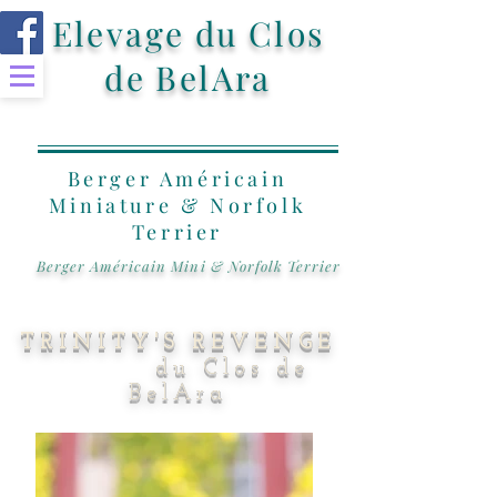
Elevage du Clos
de BelAra
Berger Américain
Miniature & Norfolk
Terrier
Berger Américain Mini & Norfolk Terrier
TRINITY'S REVENGE
du Clos de
BelAra