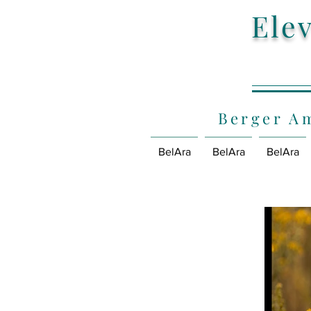
Ele
Berger Am
BelAra
BelAra
BelAra