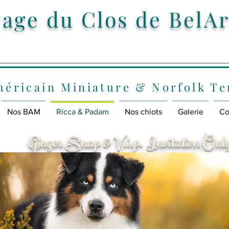
vage du Clos de BelA
éricain Miniature & Norfolk Te
Nos BAM
Ricca & Padam
Nos chiots
Galerie
Co
Ginger Snap & V.i.p. Invitation Onl