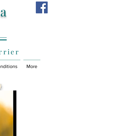
ra
rrier
nditions
More
y