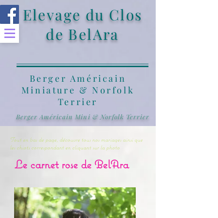
Elevage du Clos
de BelAra
Berger Américain
Miniature & Norfolk
Terrier
Berger Américain Mini & Norfolk Terrier
Tout en bas de page, découvre tous nos mariages ainsi que
les chiots correspondant en cliquant sur la photo
Le carnet rose de BelAra