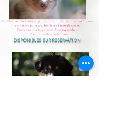
***** Une pincée de Perlimpinpin & Utmost Love *****
Les bébés sont nés ! justes magnifiques, une portée que j'ai plaisir à refaire
cette année qui nous a déjà donné d'adorable amours
Encore ouverte à la réservation.Sont disponibles :
1 mâle et 1 femelle noirs tricolores
DISPONIBLES SUR RESERVATION