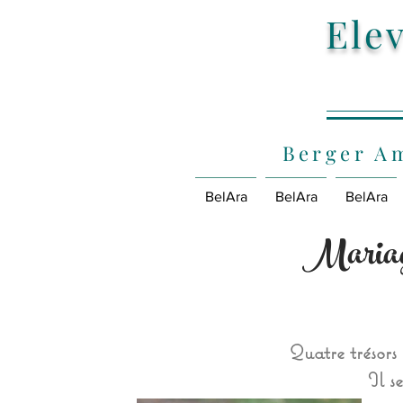
Ele
Berger Am
BelAra
BelAra
BelAra
Mariage
Quatre trésors
Il s