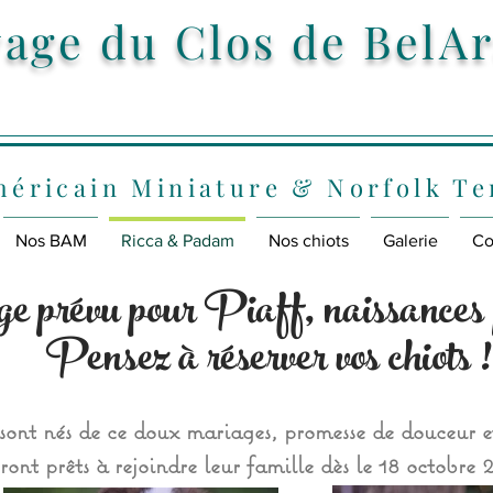
vage du Clos de BelA
éricain Miniature & Norfolk Te
Nos BAM
Ricca & Padam
Nos chiots
Galerie
Co
 prévu pour Piaff, naissances p
Pensez à réserver vos chiots !
 sont nés de ce doux mariages, promesse de douceur e
eront prêts à rejoindre leur famille dès le 18 octobre 