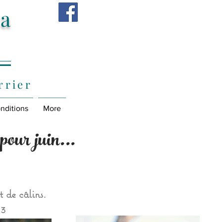
ra
rrier
nditions
More
our juin...
t de câlins.
23